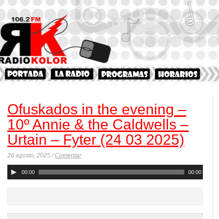
Ofuskados in the evening –
10º Annie & the Caldwells –
Urtain – Fyter (24 03 2025)
26 agosto, 2025 /
Comentar
Reproductor
00:00
00:00
de
audio