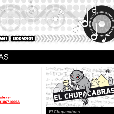
AS
abras-
186710093/
El Chupacabras