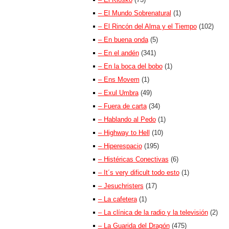
– El Mundo Sobrenatural
(1)
– El Rincón del Alma y el Tiempo
(102)
– En buena onda
(5)
– En el andén
(341)
– En la boca del bobo
(1)
– Ens Movem
(1)
– Exul Umbra
(49)
– Fuera de carta
(34)
– Hablando al Pedo
(1)
– Highway to Hell
(10)
– Hiperespacio
(195)
– Histéricas Conectivas
(6)
– It´s very dificult todo esto
(1)
– Jesuchristers
(17)
– La cafetera
(1)
– La clínica de la radio y la televisión
(2)
– La Guarida del Dragón
(475)