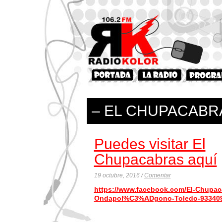
– EL CHUPACABR
Puedes visitar El
Chupacabras aquí
19 octubre, 2016 /
Comentar
https://www.facebook.com/El-Chupac
Ondapol%C3%ADgono-Toledo-933409