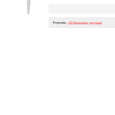
Programa:
- El Chupacabras
,
programas