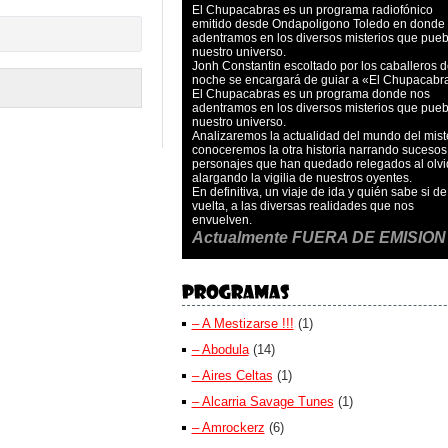
El Chupacabras es un programa radiofónico
emitido desde Ondapoligono Toledo en donde
adentramos en los diversos misterios que pue
nuestro universo.
Jonh Constantin escoltado por los caballeros d
noche se encargará de guiar a «El Chupacabr
El Chupacabras es un programa donde nos
adentramos en los diversos misterios que pue
nuestro universo.
Analizaremos la actualidad del mundo del miste
conoceremos la otra historia narrando sucesos
personajes que han quedado relegados al olvi
alargando la vigilia de nuestros oyentes.
En definitiva, un viaje de ida y quién sabe si de
vuelta, a las diversas realidades que nos
envuelven.
Actualmente FUERA DE EMISION
– A Mestizarse !!!
(1)
– Abodula
(14)
– Aires Celtas
(1)
– Alcarria Savage Tunes
(1)
– Amrockerz
(6)