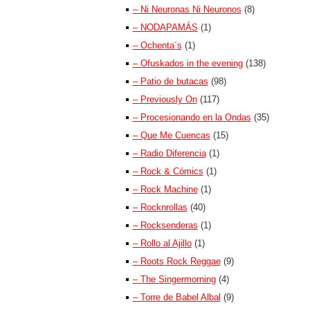
– Ni Neuronas Ni Neuronos
(8)
– NODAPAMÁS
(1)
– Ochenta´s
(1)
– Ofuskados in the evening
(138)
– Patio de butacas
(98)
– Previously On
(117)
– Procesionando en la Ondas
(35)
– Que Me Cuencas
(15)
– Radio Diferencia
(1)
– Rock & Cómics
(1)
– Rock Machine
(1)
– Rocknrollas
(40)
– Rocksenderas
(1)
– Rollo al Ajillo
(1)
– Roots Rock Reggae
(9)
– The Singermorning
(4)
– Torre de Babel Albal
(9)