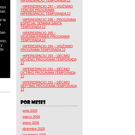
HIPERESPACIO TEMPORADA 12
·
HIPERESPACIO 297 – VIGÉSIMO
 nos
TERCER PROGRAMA
blan
HIPERESPACIO TEMPORADA 12
e la
·
HIPERESPACIO 296 – PROGRAMA
ESPECIAL SEMANA SANTA
a
TEMPORADA 12
blan
·
HIPERESPACIO 295 –
VIGÉSIMOPRIMER PROGRAMA
TEMPORADA 12
rio,
 y
·
HIPERESPACIO 294 – VIGÉSIMO
do
PROGRAMA TEMPORADA 12
·
HIPERESPACIO 293 – DÉCIMO
NOVENO PROGRAMA TEMPORADA
12
·
HIPERESPACIO 292 – DÉCIMO
OCTAVO PROGRAMA TEMPORADA
12
·
HIPERESPACIO 291 – DÉCIMO
SÉPTIMO PROGRAMA TEMPORADA
12
·
junio 2026
·
marzo 2026
·
enero 2026
·
diciembre 2025
·
noviembre 2025