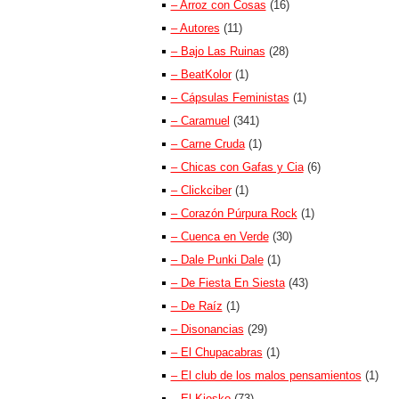
– Arroz con Cosas
(16)
– Autores
(11)
– Bajo Las Ruinas
(28)
– BeatKolor
(1)
– Cápsulas Feministas
(1)
– Caramuel
(341)
– Carne Cruda
(1)
– Chicas con Gafas y Cia
(6)
– Clickciber
(1)
– Corazón Púrpura Rock
(1)
– Cuenca en Verde
(30)
– Dale Punki Dale
(1)
– De Fiesta En Siesta
(43)
– De Raíz
(1)
– Disonancias
(29)
– El Chupacabras
(1)
– El club de los malos pensamientos
(1)
– El Kiosko
(73)