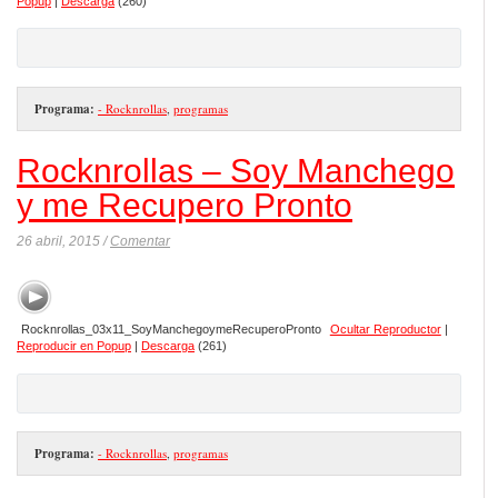
Popup
|
Descarga
(260)
Programa:
- Rocknrollas
,
programas
Rocknrollas – Soy Manchego
y me Recupero Pronto
26 abril, 2015 /
Comentar
Rocknrollas_03x11_SoyManchegoymeRecuperoPronto
Ocultar Reproductor
|
Reproducir en Popup
|
Descarga
(261)
Programa:
- Rocknrollas
,
programas