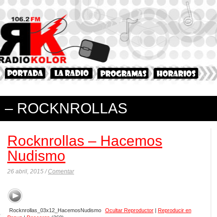
– ROCKNROLLAS
Rocknrollas – Hacemos
Nudismo
26 abril, 2015 /
Comentar
Rocknrollas_03x12_HacemosNudismo
Ocultar Reproductor
|
Reproducir en