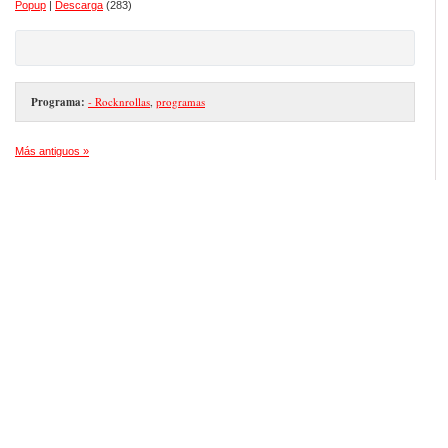
Popup
|
Descarga
(283)
Programa:
- Rocknrollas
,
programas
Más antiguos »