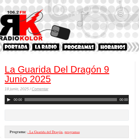
La Guarida Del Dragón 9
Junio 2025
18 junio, 2025 /
Comentar
Reproductor
00:00
00:00
de
audio
Programa:
- La Guarida del Dragón
,
programas