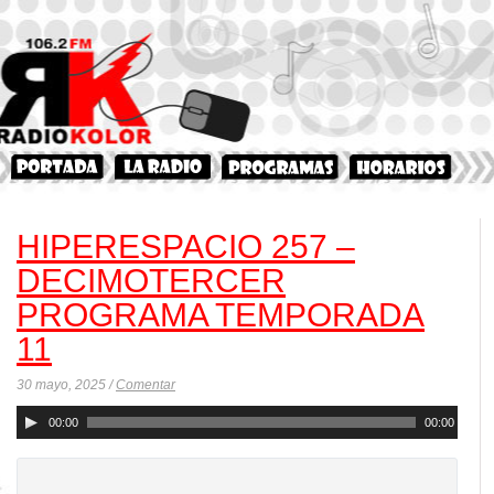
HIPERESPACIO 257 –
DECIMOTERCER
PROGRAMA TEMPORADA
11
30 mayo, 2025 /
Comentar
Reproductor
00:00
00:00
de
audio