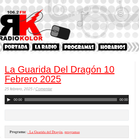
La Guarida Del Dragón 10
Febrero 2025
25 febrero, 2025 /
Comentar
Reproductor
00:00
00:00
de
audio
Programa:
- La Guarida del Dragón
,
programas