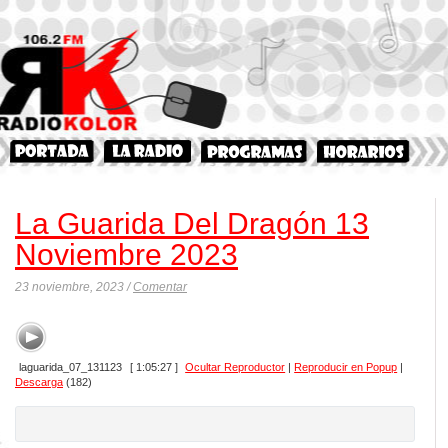
La Guarida Del Dragón 13
Noviembre 2023
23 noviembre, 2023 /
Comentar
laguarida_07_131123
[ 1:05:27 ]
Ocultar Reproductor
|
Reproducir en Popup
|
Descarga
(182)