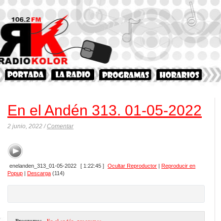
En el Andén 313. 01-05-2022
2 junio, 2022 /
Comentar
enelanden_313_01-05-2022
[ 1:22:45 ]
Ocultar Reproductor
|
Reproducir en
Popup
|
Descarga
(114)
Programa:
- En el andén
,
programas