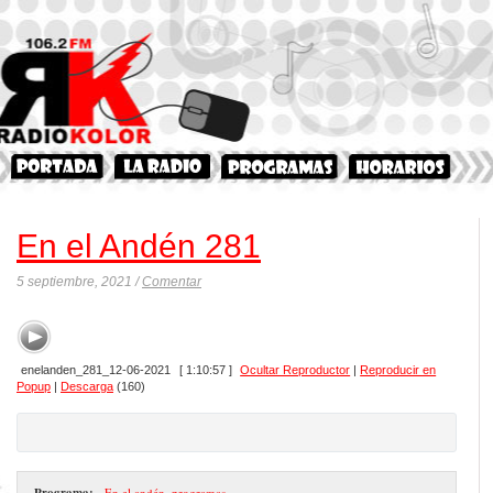
En el Andén 281
5 septiembre, 2021 /
Comentar
enelanden_281_12-06-2021
[ 1:10:57 ]
Ocultar Reproductor
|
Reproducir en
Popup
|
Descarga
(160)
Programa:
- En el andén
,
programas