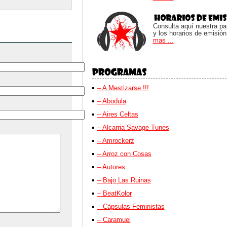
Consulta aquí nuestra parr
y los horarios de emisión
mas ...
– A Mestizarse !!!
– Abodula
– Aires Celtas
– Alcarria Savage Tunes
– Amrockerz
– Arroz con Cosas
– Autores
– Bajo Las Ruinas
– BeatKolor
– Cápsulas Feministas
– Caramuel