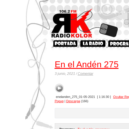
En el Andén 275
3 junio, 2021 /
Comentar
enelanden_275_01-05-2021
[ 1:16:30 ]
Ocultar Re
Popup
|
Descarga
(166)
Programa:
- En el andén
,
programas