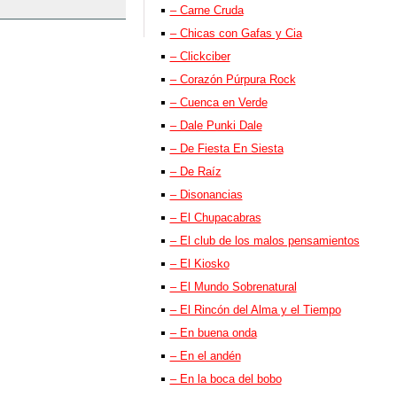
– Carne Cruda
– Chicas con Gafas y Cia
– Clickciber
– Corazón Púrpura Rock
– Cuenca en Verde
– Dale Punki Dale
– De Fiesta En Siesta
– De Raíz
– Disonancias
– El Chupacabras
– El club de los malos pensamientos
– El Kiosko
– El Mundo Sobrenatural
– El Rincón del Alma y el Tiempo
– En buena onda
– En el andén
– En la boca del bobo