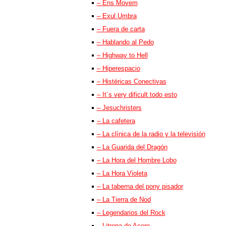
– Ens Movem
– Exul Umbra
– Fuera de carta
– Hablando al Pedo
– Highway to Hell
– Hiperespacio
– Histéricas Conectivas
– It´s very dificult todo esto
– Jesuchristers
– La cafetera
– La clínica de la radio y la televisión
– La Guarida del Dragón
– La Hora del Hombre Lobo
– La Hora Violeta
– La taberna del pony pisador
– La Tierra de Nod
– Legendarios del Rock
– Litrona de Acero