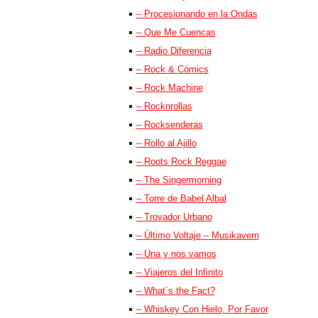
– Procesionando en la Ondas
– Que Me Cuencas
– Radio Diferencia
– Rock & Cómics
– Rock Machine
– Rocknrollas
– Rocksenderas
– Rollo al Ajillo
– Roots Rock Reggae
– The Singermorning
– Torre de Babel Albal
– Trovador Urbano
– Último Voltaje – Musikavern
– Una y nos vamos
– Viajeros del Infinito
– What´s the Fact?
– Whiskey Con Hielo, Por Favor