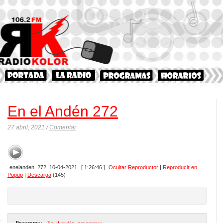
En el Andén 272
27 abril, 2021 /
Comentar
enelanden_272_10-04-2021
[ 1:26:46 ]
Ocultar Reproductor
|
Reproducir en
Popup
|
Descarga
(145)
Programa:
- En el andén
,
programas