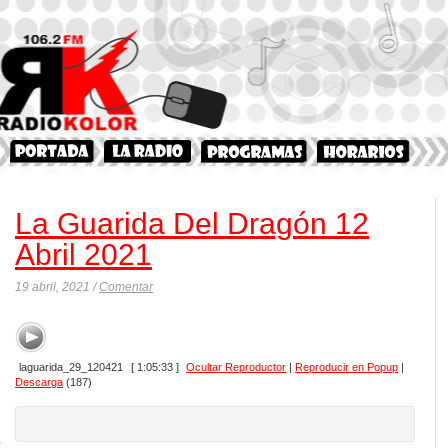
La Guarida Del Dragón 12
Abril 2021
19 abril, 2021 /
Comentar
laguarida_29_120421
[ 1:05:33 ]
Ocultar Reproductor
|
Reproducir en Popup
|
Descarga
(187)