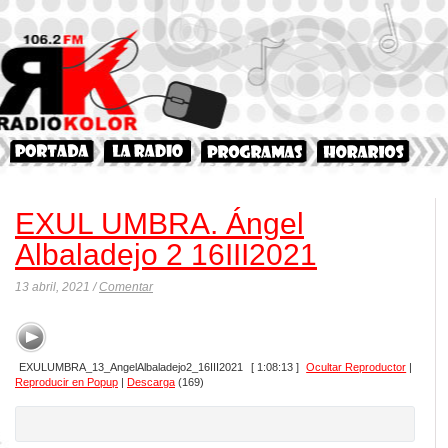
EXUL UMBRA. Ángel
Albaladejo 2 16III2021
13 abril, 2021 /
Comentar
EXULUMBRA_13_AngelAlbaladejo2_16III2021
[ 1:08:13 ]
Ocultar Reproductor
|
Reproducir en Popup
|
Descarga
(169)