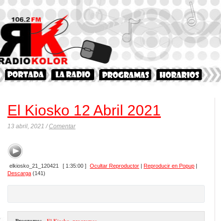
El Kiosko 12 Abril 2021
13 abril, 2021 /
Comentar
elkiosko_21_120421
[ 1:35:00 ]
Ocultar Reproductor
|
Reproducir en Popup
|
Descarga
(141)
Programa:
- El Kiosko
,
programas