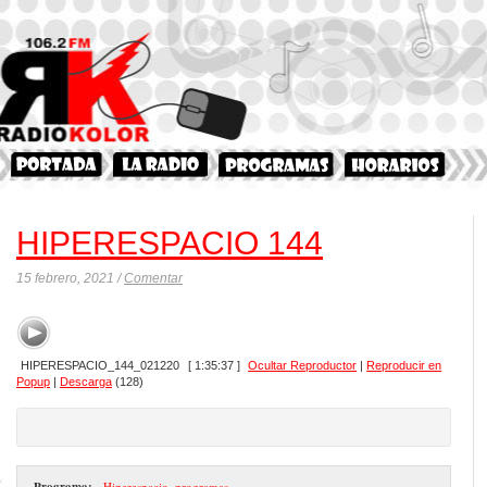
HIPERESPACIO 144
15 febrero, 2021 /
Comentar
HIPERESPACIO_144_021220
[ 1:35:37 ]
Ocultar Reproductor
|
Reproducir en
Popup
|
Descarga
(128)
Programa:
- Hiperespacio
,
programas