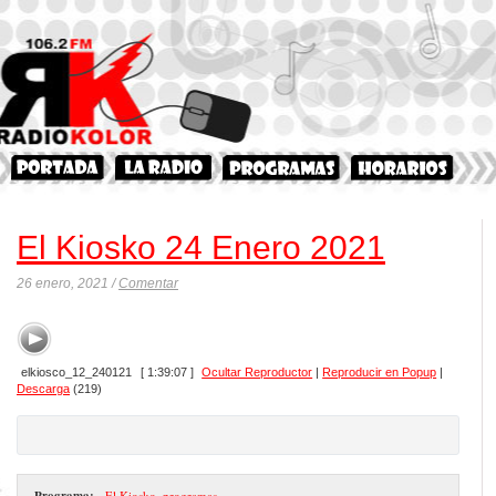
El Kiosko 24 Enero 2021
26 enero, 2021 /
Comentar
elkiosco_12_240121
[ 1:39:07 ]
Ocultar Reproductor
|
Reproducir en Popup
|
Descarga
(219)
Programa:
- El Kiosko
,
programas