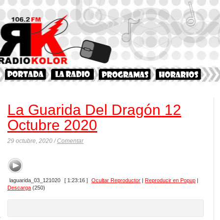
La Guarida Del Dragón 12
Octubre 2020
29 octubre, 2020 /
Comentar
laguarida_03_121020
[ 1:23:16 ]
Ocultar Reproductor
|
Reproducir en Popup
|
Descarga
(250)