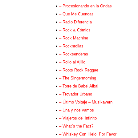
– Procesionando en la Ondas
– Que Me Cuencas
– Radio Diferencia
– Rock & Cómics
– Rock Machine
– Rocknrollas
– Rocksenderas
– Rollo al Ajillo
– Roots Rock Reggae
– The Singermorning
– Torre de Babel Albal
– Trovador Urbano
– Último Voltaje – Musikavern
– Una y nos vamos
– Viajeros del Infinito
– What´s the Fact?
– Whiskey Con Hielo, Por Favor