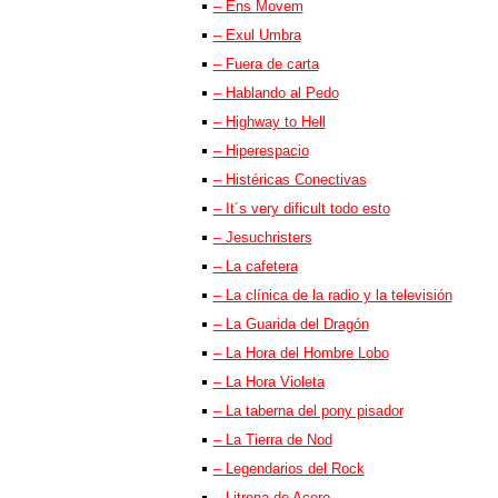
– Ens Movem
– Exul Umbra
– Fuera de carta
– Hablando al Pedo
– Highway to Hell
– Hiperespacio
– Histéricas Conectivas
– It´s very dificult todo esto
– Jesuchristers
– La cafetera
– La clínica de la radio y la televisión
– La Guarida del Dragón
– La Hora del Hombre Lobo
– La Hora Violeta
– La taberna del pony pisador
– La Tierra de Nod
– Legendarios del Rock
– Litrona de Acero