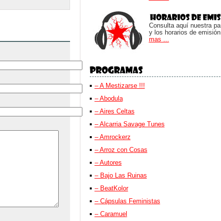
Consulta aquí nuestra parr
y los horarios de emisión
mas ...
– A Mestizarse !!!
– Abodula
– Aires Celtas
– Alcarria Savage Tunes
– Amrockerz
– Arroz con Cosas
– Autores
– Bajo Las Ruinas
– BeatKolor
– Cápsulas Feministas
– Caramuel