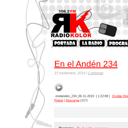
En el Andén 234
15 noviembre, 2019 /
Comentar
enelanden_234_06-11-2019
[ 1:22:08 ]
Ocultar Re
Popup
|
Descarga
(217)
Programa:
- En el andén
,
programas