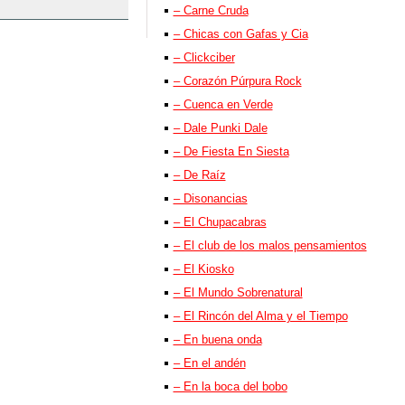
– Carne Cruda
– Chicas con Gafas y Cia
– Clickciber
– Corazón Púrpura Rock
– Cuenca en Verde
– Dale Punki Dale
– De Fiesta En Siesta
– De Raíz
– Disonancias
– El Chupacabras
– El club de los malos pensamientos
– El Kiosko
– El Mundo Sobrenatural
– El Rincón del Alma y el Tiempo
– En buena onda
– En el andén
– En la boca del bobo