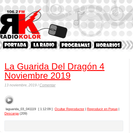
La Guarida Del Dragón 4
Noviembre 2019
13 noviembre, 2019 /
Comentar
laguarida_03_041119
[ 1:12:09 ]
Ocultar Reproductor
|
Reproducir en Popup
|
Descarga
(209)