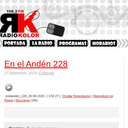
En el Andén 228
27 septiembre, 2019 /
Comentar
enelanden_228_26-06-2019
[ 1:50:27 ]
Ocultar Reproductor
|
Reproducir en
Popup
|
Descarga
(195)
Programa:
- En el andén
,
programas