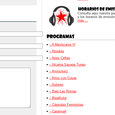
Consulta aquí nuestra parr
y los horarios de emisión
mas ...
– A Mestizarse !!!
– Abodula
– Aires Celtas
– Alcarria Savage Tunes
– Amrockerz
– Arroz con Cosas
– Autores
– Bajo Las Ruinas
– BeatKolor
– Cápsulas Feministas
– Caramuel