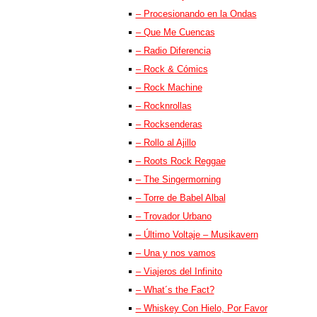
– Procesionando en la Ondas
– Que Me Cuencas
– Radio Diferencia
– Rock & Cómics
– Rock Machine
– Rocknrollas
– Rocksenderas
– Rollo al Ajillo
– Roots Rock Reggae
– The Singermorning
– Torre de Babel Albal
– Trovador Urbano
– Último Voltaje – Musikavern
– Una y nos vamos
– Viajeros del Infinito
– What´s the Fact?
– Whiskey Con Hielo, Por Favor