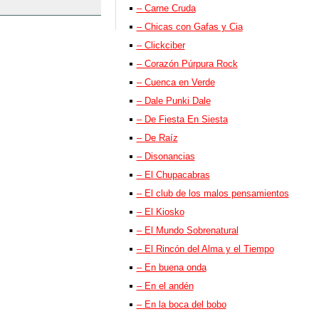
– Carne Cruda
– Chicas con Gafas y Cia
– Clickciber
– Corazón Púrpura Rock
– Cuenca en Verde
– Dale Punki Dale
– De Fiesta En Siesta
– De Raíz
– Disonancias
– El Chupacabras
– El club de los malos pensamientos
– El Kiosko
– El Mundo Sobrenatural
– El Rincón del Alma y el Tiempo
– En buena onda
– En el andén
– En la boca del bobo