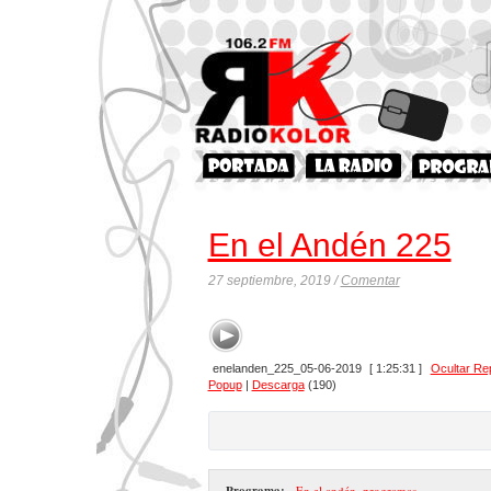
En el Andén 225
27 septiembre, 2019 /
Comentar
enelanden_225_05-06-2019
[ 1:25:31 ]
Ocultar Re
Popup
|
Descarga
(190)
Programa:
- En el andén
,
programas