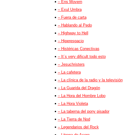
– Ens Movem
– Exul Umbra
– Fuera de carta
– Hablando al Pedo
– Highway to Hell
– Hiperespacio
– Histéricas Conectivas
– It´s very dificult todo esto
– Jesuchristers
– La cafetera
– La clínica de la radio y la televisión
– La Guarida del Dragón
– La Hora del Hombre Lobo
– La Hora Violeta
– La taberna del pony pisador
– La Tierra de Nod
– Legendarios del Rock
– Litrona de Acero