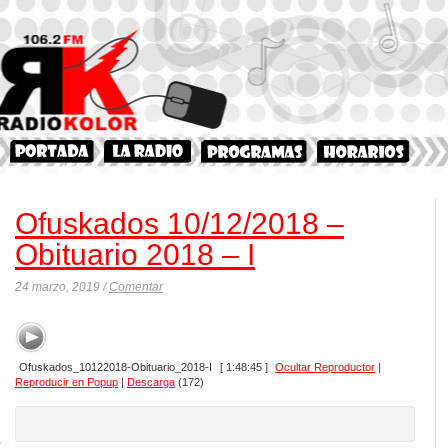
Ofuskados 10/12/2018 –
Obituario 2018 – I
24 marzo, 2019 /
Comentar
Ofuskados_10122018-Obituario_2018-I
[ 1:48:45 ]
Ocultar Reproductor
|
Reproducir en Popup
|
Descarga
(172)