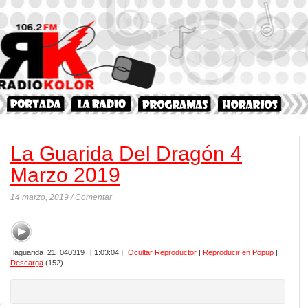
La Guarida Del Dragón 4
Marzo 2019
14 marzo, 2019 /
Comentar
laguarida_21_040319
[ 1:03:04 ]
Ocultar Reproductor
|
Reproducir en Popup
|
Descarga
(152)