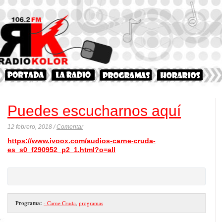
Puedes escucharnos aquí
12 febrero, 2018 /
Comentar
https://www.ivoox.com/audios-carne-cruda-
es_s0_f290952_p2_1.html?o=all
Programa:
- Carne Cruda
,
programas