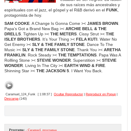
de sus raíces más ancestrales y
espirituales con el jazz, el góspel y el R&B derivó en el
FUNK
,
protagonista de hoy.
SAM COOKE
. A Change Is Gonna Come ><
JAMES BROWN
.
Papa’s Got a Brand New Bag ><
ARCHIE BELL & THE
DRELLS
. Tighten Up ><
THE METERS
. Cissy Strut ><
THE
ISLEY BROTHERS
. It’s Your Thing ><
FELA KUTI
. Water No
Get Enemy ><
SLY & THE FAMILY STONE
. Dance To The
Music ><
SLY & THE FAMILY STONE
. Thank You ><
ARETHA
FRANKLIN
. Rock Steady ><
THE TEMPTATIONS
. Papa Was A
Rollling Stone ><
STEVIE WONDER
. Superstition ><
STEVIE
WONDER
. Living In The City ><
EARTH WIND & FIRE
.
Shinning Star ><
THE JACKSON 5
. I Want You Back.
Caramuel_124_Funk
[ 1:08:37 ]
Ocultar Reproductor
|
Reproducir en Popup
|
Descarga
(140)
Programa:
- Caramuel
,
programas