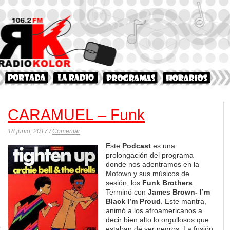
CARAMUEL – Funk
18 junio, 2017 /
Comentar
Este
Podcast
es una
prolongación del programa
donde nos adentramos en la
Motown y sus músicos de
sesión, los
Funk Brothers
.
Terminó con
James Brown- I’m
Black I’m Proud
. Este mantra,
animó a los afroamericanos a
decir bien alto lo orgullosos que
estaban de ser negros. La fusión