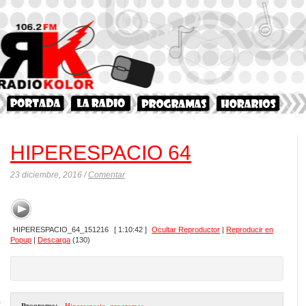
HIPERESPACIO 64
23 diciembre, 2016 /
Comentar
HIPERESPACIO_64_151216
[ 1:10:42 ]
Ocultar Reproductor
|
Reproducir en
Popup
|
Descarga
(130)
Programa:
- Hiperespacio
,
programas