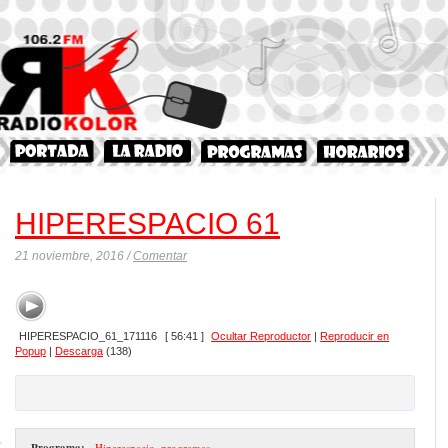
HIPERESPACIO 61
21 noviembre, 2016 /
Comentar
HIPERESPACIO_61_171116
[ 56:41 ]
Ocultar Reproductor
|
Reproducir en
Popup
|
Descarga
(138)
Programa:
- Hiperespacio
,
programas