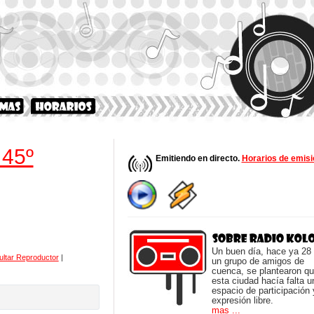
 45º
Emitiendo en directo.
Horarios de emisi
Un buen día, hace ya 28
ltar Reproductor
|
un grupo de amigos de
cuenca, se plantearon q
esta ciudad hacía falta u
espacio de participación 
expresión libre.
mas ...