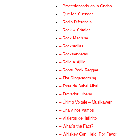
– Procesionando en la Ondas
– Que Me Cuencas
– Radio Diferencia
– Rock & Cómics
– Rock Machine
– Rocknrollas
– Rocksenderas
– Rollo al Ajillo
– Roots Rock Reggae
– The Singermorning
– Torre de Babel Albal
– Trovador Urbano
– Último Voltaje – Musikavern
– Una y nos vamos
– Viajeros del Infinito
– What´s the Fact?
– Whiskey Con Hielo, Por Favor