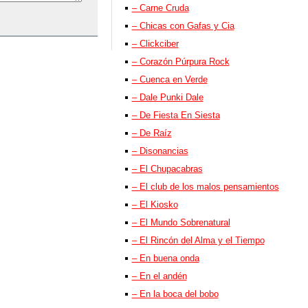
– Carne Cruda
– Chicas con Gafas y Cia
– Clickciber
– Corazón Púrpura Rock
– Cuenca en Verde
– Dale Punki Dale
– De Fiesta En Siesta
– De Raíz
– Disonancias
– El Chupacabras
– El club de los malos pensamientos
– El Kiosko
– El Mundo Sobrenatural
– El Rincón del Alma y el Tiempo
– En buena onda
– En el andén
– En la boca del bobo