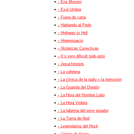
– Ens Movem
– Exul Umbra
– Fuera de carta
– Hablando al Pedo
– Highway to Hell
– Hiperespacio
– Histéricas Conectivas
– It´s very dificult todo esto
– Jesuchristers
– La cafetera
– La clínica de la radio y la televisión
– La Guarida del Dragón
– La Hora del Hombre Lobo
– La Hora Violeta
– La taberna del pony pisador
– La Tierra de Nod
– Legendarios del Rock
– Litrona de Acero