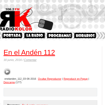
En el Andén 112
30 junio, 2016 /
Comentar
enelanden_112_03-06-2016
Ocultar Reproductor
|
Reproducir en Popup
|
Descarga
(177)
Programa:
- En el andén
,
programas