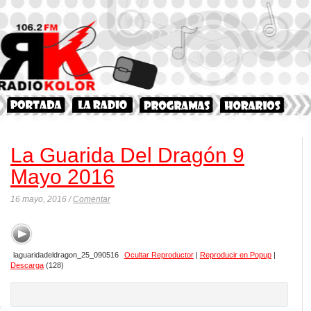
La Guarida Del Dragón 9
Mayo 2016
16 mayo, 2016 /
Comentar
laguaridadeldragon_25_090516
Ocultar Reproductor
|
Reproducir en Popup
|
Descarga
(128)