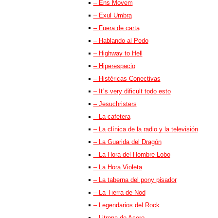
– Ens Movem
– Exul Umbra
– Fuera de carta
– Hablando al Pedo
– Highway to Hell
– Hiperespacio
– Histéricas Conectivas
– It´s very dificult todo esto
– Jesuchristers
– La cafetera
– La clínica de la radio y la televisión
– La Guarida del Dragón
– La Hora del Hombre Lobo
– La Hora Violeta
– La taberna del pony pisador
– La Tierra de Nod
– Legendarios del Rock
– Litrona de Acero