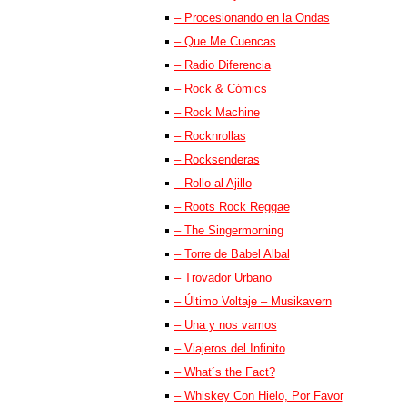
– Procesionando en la Ondas
– Que Me Cuencas
– Radio Diferencia
– Rock & Cómics
– Rock Machine
– Rocknrollas
– Rocksenderas
– Rollo al Ajillo
– Roots Rock Reggae
– The Singermorning
– Torre de Babel Albal
– Trovador Urbano
– Último Voltaje – Musikavern
– Una y nos vamos
– Viajeros del Infinito
– What´s the Fact?
– Whiskey Con Hielo, Por Favor