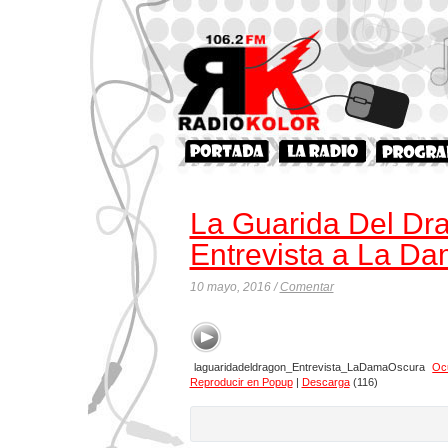
La Guarida Del Dr
Entrevista a La D
10 mayo, 2016 /
Comentar
laguaridadeldragon_Entrevista_LaDamaOscura
Oc
Reproducir en Popup
|
Descarga
(116)