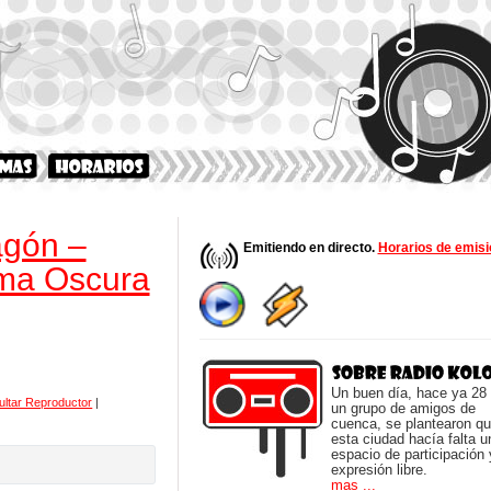
agón –
Emitiendo en directo.
Horarios de emisi
ama Oscura
Un buen día, hace ya 28
ultar Reproductor
|
un grupo de amigos de
cuenca, se plantearon q
esta ciudad hacía falta u
espacio de participación 
expresión libre.
mas ...