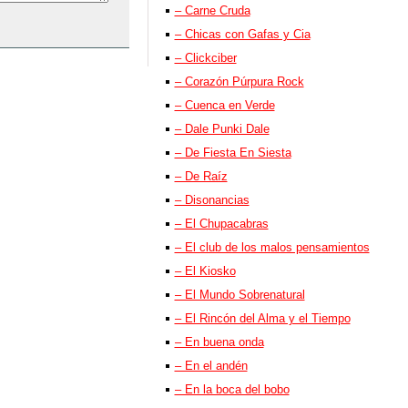
– Carne Cruda
– Chicas con Gafas y Cia
– Clickciber
– Corazón Púrpura Rock
– Cuenca en Verde
– Dale Punki Dale
– De Fiesta En Siesta
– De Raíz
– Disonancias
– El Chupacabras
– El club de los malos pensamientos
– El Kiosko
– El Mundo Sobrenatural
– El Rincón del Alma y el Tiempo
– En buena onda
– En el andén
– En la boca del bobo