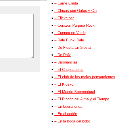
– Carne Cruda
– Chicas con Gafas y Cia
– Clickciber
– Corazón Púrpura Rock
– Cuenca en Verde
– Dale Punki Dale
– De Fiesta En Siesta
– De Raíz
– Disonancias
– El Chupacabras
– El club de los malos pensamientos
– El Kiosko
– El Mundo Sobrenatural
– El Rincón del Alma y el Tiempo
– En buena onda
– En el andén
– En la boca del bobo