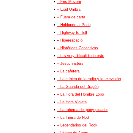
– Ens Movem
– Exul Umbra
– Fuera de carta
– Hablando al Pedo
– Highway to Hell
– Hiperespacio
– Histéricas Conectivas
– It´s very dificult todo esto
– Jesuchristers
– La cafetera
– La clínica de la radio y la televisión
– La Guarida del Dragón
– La Hora del Hombre Lobo
– La Hora Violeta
– La taberna del pony pisador
– La Tierra de Nod
– Legendarios del Rock
– Litrona de Acero