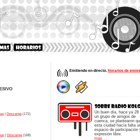
Emitiendo en directo.
Horarios de emisi
ESIVO
Un buen día, hace ya 28
pup
|
Descarga
(172)
un grupo de amigos de
cuenca, se plantearon q
esta ciudad hacía falta u
espacio de participación 
expresión libre.
pup
|
Descarga
(168)
mas ...