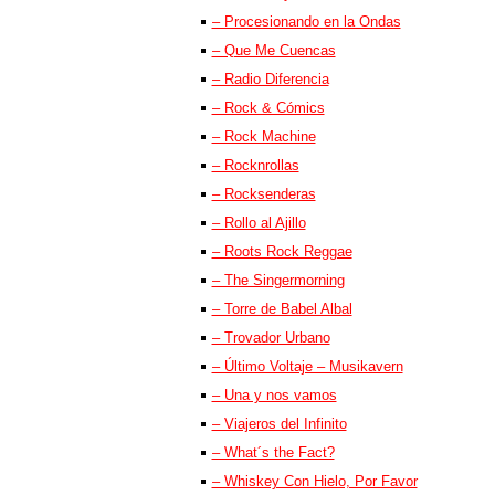
– Procesionando en la Ondas
– Que Me Cuencas
– Radio Diferencia
– Rock & Cómics
– Rock Machine
– Rocknrollas
– Rocksenderas
– Rollo al Ajillo
– Roots Rock Reggae
– The Singermorning
– Torre de Babel Albal
– Trovador Urbano
– Último Voltaje – Musikavern
– Una y nos vamos
– Viajeros del Infinito
– What´s the Fact?
– Whiskey Con Hielo, Por Favor