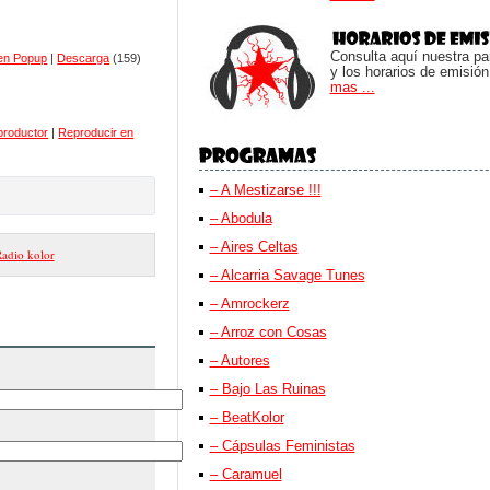
Consulta aquí nuestra parr
en Popup
|
Descarga
(159)
y los horarios de emisión
mas ...
productor
|
Reproducir en
– A Mestizarse !!!
– Abodula
– Aires Celtas
adio kolor
– Alcarria Savage Tunes
– Amrockerz
– Arroz con Cosas
– Autores
– Bajo Las Ruinas
– BeatKolor
– Cápsulas Feministas
– Caramuel