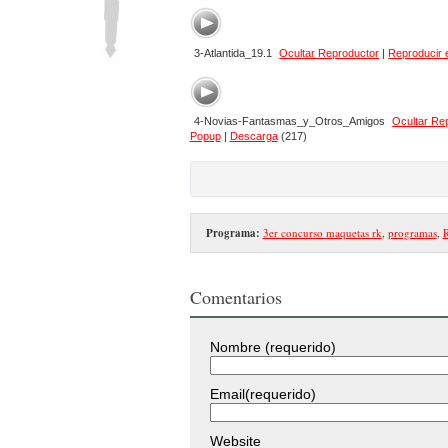
3-Atlantida_19.1
Ocultar Reproductor
|
Reproducir 
4-Novias-Fantasmas_y_Otros_Amigos
Ocultar Re
Popup
|
Descarga
(217)
Programa:
3er concurso maquetas rk
,
programas
,
R
Comentarios
Nombre (requerido)
Email(requerido)
Website