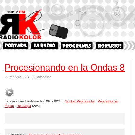
Procesionando en la Ondas 8
21 febrero, 2016 /
Comentar
procesionandoenlasondas_08_210216
Ocultar Reproductor
|
Reproducir en
Popup
|
Descarga
(205)
Programa:
- Procesionando en la Ondas
,
programas