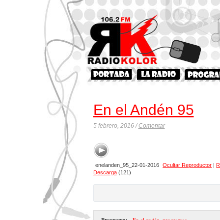
En el Andén 95
5 febrero, 2016 /
Comentar
enelanden_95_22-01-2016
Ocultar Reproductor
|
R
Descarga
(121)
Programa:
- En el andén
,
programas