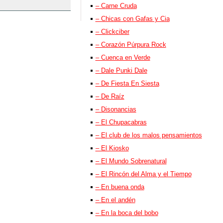
– Carne Cruda
– Chicas con Gafas y Cia
– Clickciber
– Corazón Púrpura Rock
– Cuenca en Verde
– Dale Punki Dale
– De Fiesta En Siesta
– De Raíz
– Disonancias
– El Chupacabras
– El club de los malos pensamientos
– El Kiosko
– El Mundo Sobrenatural
– El Rincón del Alma y el Tiempo
– En buena onda
– En el andén
– En la boca del bobo