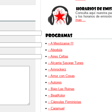
Consulta aquí nuestra parr
y los horarios de emisión
mas ...
– A Mestizarse !!!
– Abodula
– Aires Celtas
– Alcarria Savage Tunes
– Amrockerz
– Arroz con Cosas
– Autores
– Bajo Las Ruinas
– BeatKolor
– Cápsulas Feministas
– Caramuel