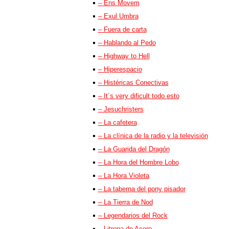
– Ens Movem
– Exul Umbra
– Fuera de carta
– Hablando al Pedo
– Highway to Hell
– Hiperespacio
– Histéricas Conectivas
– It´s very dificult todo esto
– Jesuchristers
– La cafetera
– La clínica de la radio y la televisión
– La Guarida del Dragón
– La Hora del Hombre Lobo
– La Hora Violeta
– La taberna del pony pisador
– La Tierra de Nod
– Legendarios del Rock
– Litrona de Acero