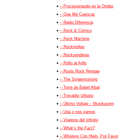
– Procesionando en la Ondas
– Que Me Cuencas
– Radio Diferencia
– Rock & Cómics
– Rock Machine
– Rocknrollas
– Rocksenderas
– Rollo al Ajillo
– Roots Rock Reggae
– The Singermorning
– Torre de Babel Albal
– Trovador Urbano
– Último Voltaje – Musikavern
– Una y nos vamos
– Viajeros del Infinito
– What´s the Fact?
– Whiskey Con Hielo, Por Favor