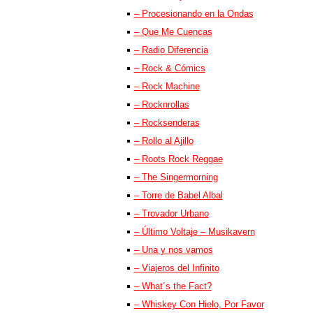
– Procesionando en la Ondas
– Que Me Cuencas
– Radio Diferencia
– Rock & Cómics
– Rock Machine
– Rocknrollas
– Rocksenderas
– Rollo al Ajillo
– Roots Rock Reggae
– The Singermorning
– Torre de Babel Albal
– Trovador Urbano
– Último Voltaje – Musikavern
– Una y nos vamos
– Viajeros del Infinito
– What´s the Fact?
– Whiskey Con Hielo, Por Favor