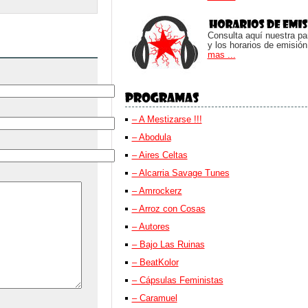
Consulta aquí nuestra parr
y los horarios de emisión
mas ...
– A Mestizarse !!!
– Abodula
– Aires Celtas
– Alcarria Savage Tunes
– Amrockerz
– Arroz con Cosas
– Autores
– Bajo Las Ruinas
– BeatKolor
– Cápsulas Feministas
– Caramuel