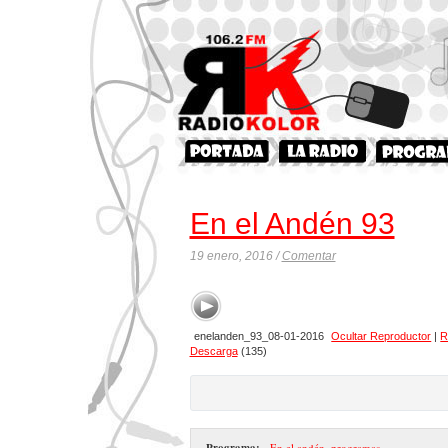
En el Andén 93
19 enero, 2016 /
Comentar
enelanden_93_08-01-2016
Ocultar Reproductor
|
R
Descarga
(135)
Programa:
- En el andén
,
programas