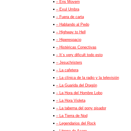
– Ens Movem
– Exul Umbra
– Fuera de carta
– Hablando al Pedo
– Highway to Hell
– Hiperespacio
– Histéricas Conectivas
– It´s very dificult todo esto
– Jesuchristers
– La cafetera
– La clínica de la radio y la televisión
– La Guarida del Dragón
– La Hora del Hombre Lobo
– La Hora Violeta
– La taberna del pony pisador
– La Tierra de Nod
– Legendarios del Rock
– Litrona de Acero