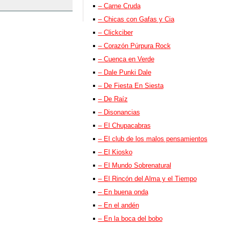
– Carne Cruda
– Chicas con Gafas y Cia
– Clickciber
– Corazón Púrpura Rock
– Cuenca en Verde
– Dale Punki Dale
– De Fiesta En Siesta
– De Raíz
– Disonancias
– El Chupacabras
– El club de los malos pensamientos
– El Kiosko
– El Mundo Sobrenatural
– El Rincón del Alma y el Tiempo
– En buena onda
– En el andén
– En la boca del bobo