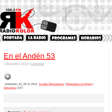
En el Andén 53
1 diciembre, 2014 /
Comentar
enelanden_53_28-11-2014
Ocultar Reproductor
|
Reproducir en Popup
|
Descarga
(107)
Programa:
- En el andén
,
programas