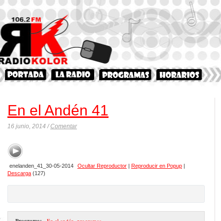
En el Andén 41
16 junio, 2014 /
Comentar
enelanden_41_30-05-2014
Ocultar Reproductor
|
Reproducir en Popup
|
Descarga
(127)
Programa:
- En el andén
,
programas