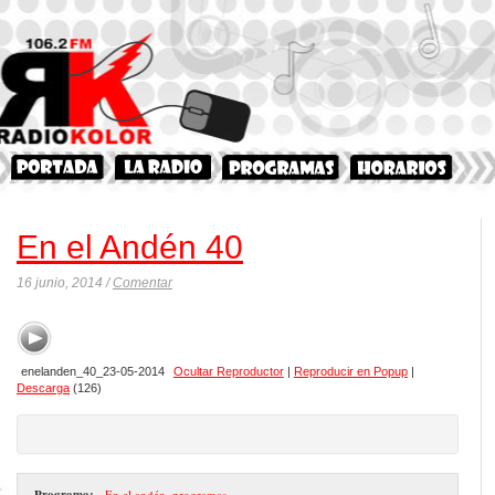
En el Andén 40
16 junio, 2014 /
Comentar
enelanden_40_23-05-2014
Ocultar Reproductor
|
Reproducir en Popup
|
Descarga
(126)
Programa:
- En el andén
,
programas