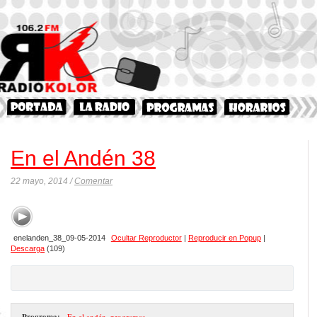
En el Andén 38
22 mayo, 2014 /
Comentar
enelanden_38_09-05-2014
Ocultar Reproductor
|
Reproducir en Popup
|
Descarga
(109)
Programa:
- En el andén
,
programas