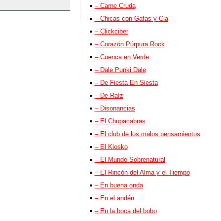
– Carne Cruda
– Chicas con Gafas y Cia
– Clickciber
– Corazón Púrpura Rock
– Cuenca en Verde
– Dale Punki Dale
– De Fiesta En Siesta
– De Raíz
– Disonancias
– El Chupacabras
– El club de los malos pensamientos
– El Kiosko
– El Mundo Sobrenatural
– El Rincón del Alma y el Tiempo
– En buena onda
– En el andén
– En la boca del bobo