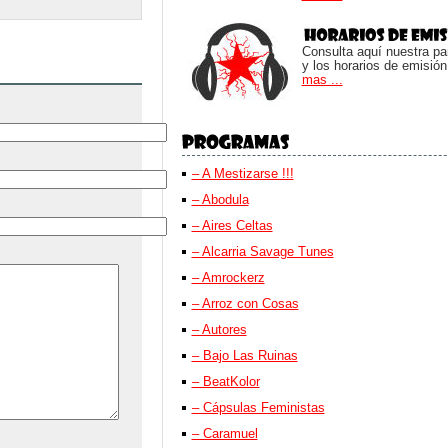
Consulta aquí nuestra parr
y los horarios de emisión
mas ...
– A Mestizarse !!!
– Abodula
– Aires Celtas
– Alcarria Savage Tunes
– Amrockerz
– Arroz con Cosas
– Autores
– Bajo Las Ruinas
– BeatKolor
– Cápsulas Feministas
– Caramuel