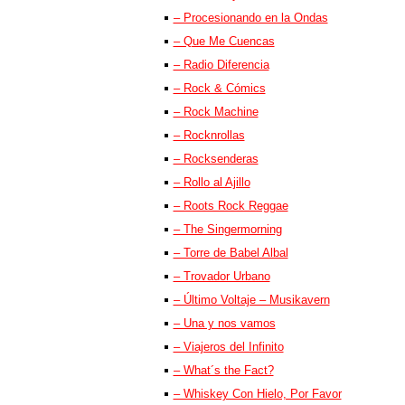
– Procesionando en la Ondas
– Que Me Cuencas
– Radio Diferencia
– Rock & Cómics
– Rock Machine
– Rocknrollas
– Rocksenderas
– Rollo al Ajillo
– Roots Rock Reggae
– The Singermorning
– Torre de Babel Albal
– Trovador Urbano
– Último Voltaje – Musikavern
– Una y nos vamos
– Viajeros del Infinito
– What´s the Fact?
– Whiskey Con Hielo, Por Favor