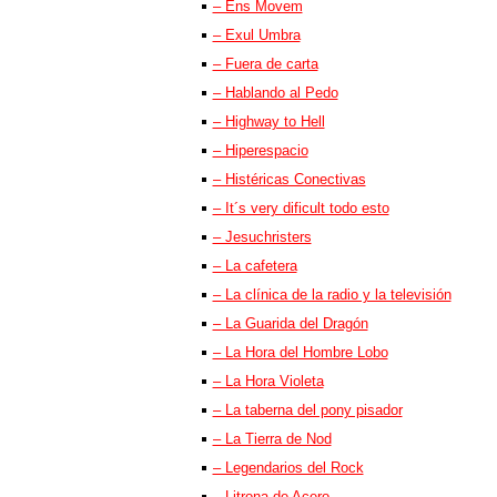
– Ens Movem
– Exul Umbra
– Fuera de carta
– Hablando al Pedo
– Highway to Hell
– Hiperespacio
– Histéricas Conectivas
– It´s very dificult todo esto
– Jesuchristers
– La cafetera
– La clínica de la radio y la televisión
– La Guarida del Dragón
– La Hora del Hombre Lobo
– La Hora Violeta
– La taberna del pony pisador
– La Tierra de Nod
– Legendarios del Rock
– Litrona de Acero