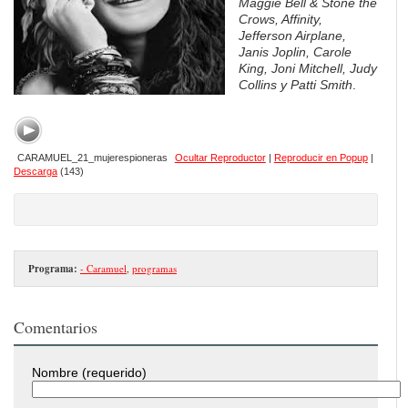
Maggie Bell & Stone the
Crows, Affinity,
Jefferson Airplane,
Janis Joplin, Carole
King, Joni Mitchell, Judy
Collins y Patti Smith
.
CARAMUEL_21_mujerespioneras
Ocultar Reproductor
|
Reproducir en Popup
|
Descarga
(143)
Programa:
- Caramuel
,
programas
Comentarios
Nombre (requerido)