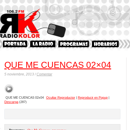
QUE ME CUENCAS 02×04
5 noviembre, 2013 /
Comentar
QUE ME CUENCAS 02x04
Ocultar Reproductor
|
Reproducir en Popup
|
Descarga
(287)
Programa:
- Que Me Cuencas
,
programas