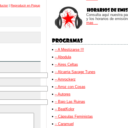
ductor
|
Reproducir en Popup
Consulta aquí nuestra parr
y los horarios de emisión
mas ...
– A Mestizarse !!!
– Abodula
– Aires Celtas
– Alcarria Savage Tunes
– Amrockerz
– Arroz con Cosas
– Autores
– Bajo Las Ruinas
– BeatKolor
– Cápsulas Feministas
– Caramuel