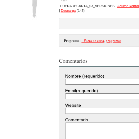
FUERADECARTA_03_VERSIONES
Ocultar Repro
|
Descarga
(143)
Programa:
- Fuera de carta
,
programas
Comentarios
Nombre (requerido)
Email(requerido)
Website
Comentario