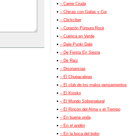
– Carne Cruda
– Chicas con Gafas y Cia
– Clickciber
– Corazón Púrpura Rock
– Cuenca en Verde
– Dale Punki Dale
– De Fiesta En Siesta
– De Raíz
– Disonancias
– El Chupacabras
– El club de los malos pensamientos
– El Kiosko
– El Mundo Sobrenatural
– El Rincón del Alma y el Tiempo
– En buena onda
– En el andén
– En la boca del bobo