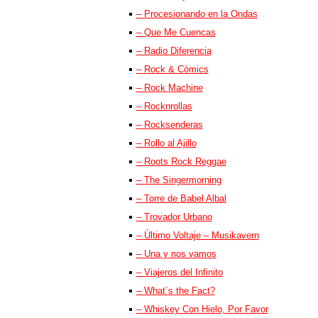
– Procesionando en la Ondas
– Que Me Cuencas
– Radio Diferencia
– Rock & Cómics
– Rock Machine
– Rocknrollas
– Rocksenderas
– Rollo al Ajillo
– Roots Rock Reggae
– The Singermorning
– Torre de Babel Albal
– Trovador Urbano
– Último Voltaje – Musikavern
– Una y nos vamos
– Viajeros del Infinito
– What´s the Fact?
– Whiskey Con Hielo, Por Favor