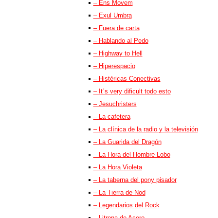
– Ens Movem
– Exul Umbra
– Fuera de carta
– Hablando al Pedo
– Highway to Hell
– Hiperespacio
– Histéricas Conectivas
– It´s very dificult todo esto
– Jesuchristers
– La cafetera
– La clínica de la radio y la televisión
– La Guarida del Dragón
– La Hora del Hombre Lobo
– La Hora Violeta
– La taberna del pony pisador
– La Tierra de Nod
– Legendarios del Rock
– Litrona de Acero