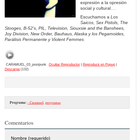
expresión a la opresión
social y cultural….
Escuchamos a
Los
Saicos, Sex Pistols, The
Stooges, B-52’s, PIL, Television, Siouxsie and the Banshees,
Joy Division, New Order, Bauhaus, Alaska y los Pegamoides,
Parálisis Permanente y Violent Femmes
.
CARAMUEL_03_postpunk
Ocultar Reproductor
|
Reproducir en Popup
|
Descarga
(132)
Programa:
- Caramuel
,
programas
Comentarios
Nombre (requerido)