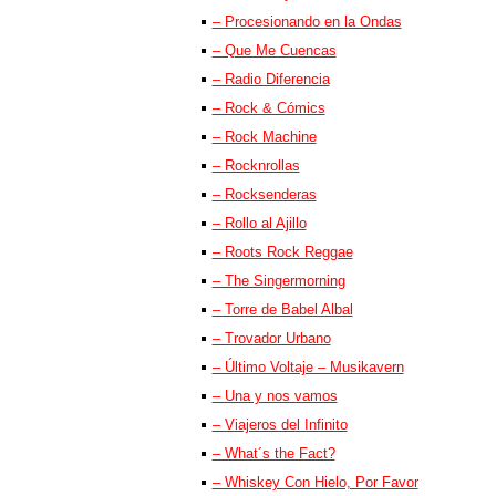
– Procesionando en la Ondas
– Que Me Cuencas
– Radio Diferencia
– Rock & Cómics
– Rock Machine
– Rocknrollas
– Rocksenderas
– Rollo al Ajillo
– Roots Rock Reggae
– The Singermorning
– Torre de Babel Albal
– Trovador Urbano
– Último Voltaje – Musikavern
– Una y nos vamos
– Viajeros del Infinito
– What´s the Fact?
– Whiskey Con Hielo, Por Favor