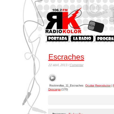
Escraches
22 abril, 2013 /
Comentar
Rocknrollas_11_Escraches
Ocultar Reproductor
|
Descarga
(170)
Programa:
- Rocknrollas