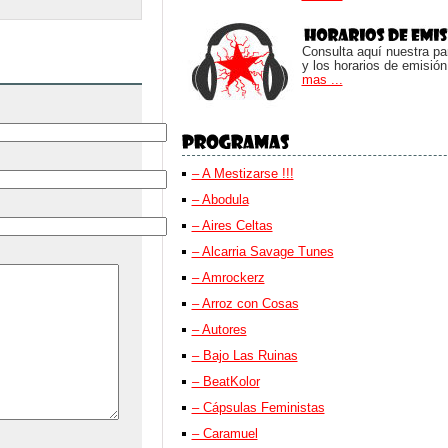
Consulta aquí nuestra parr
y los horarios de emisión
mas ...
– A Mestizarse !!!
– Abodula
– Aires Celtas
– Alcarria Savage Tunes
– Amrockerz
– Arroz con Cosas
– Autores
– Bajo Las Ruinas
– BeatKolor
– Cápsulas Feministas
– Caramuel