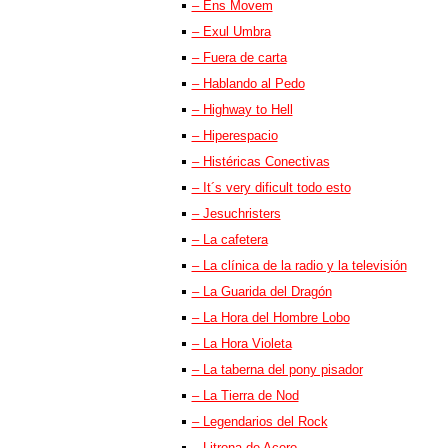
– Ens Movem
– Exul Umbra
– Fuera de carta
– Hablando al Pedo
– Highway to Hell
– Hiperespacio
– Histéricas Conectivas
– It´s very dificult todo esto
– Jesuchristers
– La cafetera
– La clínica de la radio y la televisión
– La Guarida del Dragón
– La Hora del Hombre Lobo
– La Hora Violeta
– La taberna del pony pisador
– La Tierra de Nod
– Legendarios del Rock
– Litrona de Acero