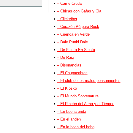
– Carne Cruda
– Chicas con Gafas y Cia
– Clickciber
– Corazón Púrpura Rock
– Cuenca en Verde
– Dale Punki Dale
– De Fiesta En Siesta
– De Raíz
– Disonancias
– El Chupacabras
– El club de los malos pensamientos
– El Kiosko
– El Mundo Sobrenatural
– El Rincón del Alma y el Tiempo
– En buena onda
– En el andén
– En la boca del bobo