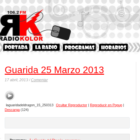
Guarida 25 Marzo 2013
17 abril, 2013 /
Comentar
laguaridadeldragon_15_250313
Ocultar Reproductor
|
Reproducir en Popup
|
Descarga
(124)
Programa:
- La Guarida del Dragón
,
programas