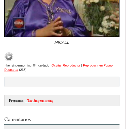
MICAEL
the_singermorning_04_cuidado
Ocultar Reproductor
|
Reproducir en Popup
|
Descarga
(238)
Programa:
- The Singermorning
Comentarios