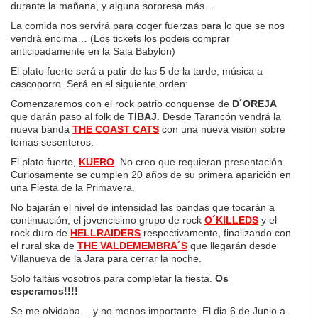
durante la mañana, y alguna sorpresa más…
La comida nos servirá para coger fuerzas para lo que se nos
vendrá encima… (Los tickets los podeis comprar
anticipadamente en la Sala Babylon)
El plato fuerte será a patir de las 5 de la tarde, música a
cascoporro. Será en el siguiente orden:
Comenzaremos con el rock patrio conquense de
D´OREJA
que darán paso al folk de
TIBAJ
. Desde Tarancón vendrá la
nueva banda
THE COAST CATS
con una nueva visión sobre
temas sesenteros.
El plato fuerte,
KUERO
. No creo que requieran presentación.
Curiosamente se cumplen 20 años de su primera aparición en
una Fiesta de la Primavera.
No bajarán el nivel de intensidad las bandas que tocarán a
continuación, el jovencisimo grupo de rock
O´KILLEDS
y el
rock duro de
HELLRAIDERS
respectivamente, finalizando con
el rural ska de
THE VALDEMEMBRA´S
que llegarán desde
Villanueva de la Jara para cerrar la noche.
Solo faltáis vosotros para completar la fiesta.
Os
esperamos!!!!
Se me olvidaba… y no menos importante. El dia 6 de Junio a