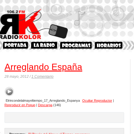
Arreglando España
28 mayo, 2012 /
1 Comentario
Elrincondelalmayeltiempo_17_Arreglando_Espanya
Ocultar Reproductor
|
Reproducir en Popup
|
Descarga
(146)
Programa:
- El Rincón del Alma y el Tiempo
,
programas