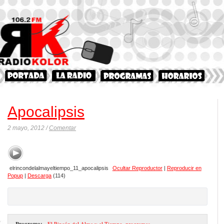
Apocalipsis
2 mayo, 2012 /
Comentar
elrincondelalmayeltiempo_11_apocalipsis
Ocultar Reproductor
|
Reproducir en
Popup
|
Descarga
(114)
Programa:
- El Rincón del Alma y el Tiempo
,
programas